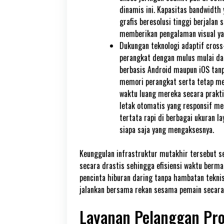
dinamis ini. Kapasitas bandwidt
grafis beresolusi tinggi berjala
memberikan pengalaman visual ya
Dukungan teknologi adaptif cros
perangkat dengan mulus mulai dar
berbasis Android maupun iOS tan
memori perangkat serta tetap meni
waktu luang mereka secara prakti
letak otomatis yang responsif m
tertata rapi di berbagai ukuran 
siapa saja yang mengaksesnya.
Keunggulan infrastruktur mutakhir tersebut
secara drastis sehingga efisiensi waktu berm
pencinta hiburan daring tanpa hambatan teknis
jalankan bersama rekan sesama pemain secara
Layanan Pelanggan Pro