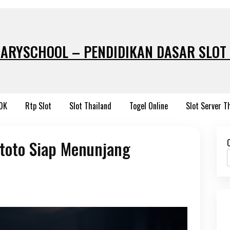
ARYSCHOOL – PENDIDIKAN DASAR SLOT
0K
Rtp Slot
Slot Thailand
Togel Online
Slot Server T
utoto Siap Menunjang