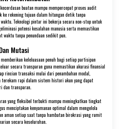
is kecerdasan buatan mampu mempercepat proses audit
 ke rekening tujuan dalam hitungan detik tanpa
ktu. Teknologi pintar ini bekerja secara non-stop untuk
eliminasi potensi kesalahan manusia serta memastikan
at waktu tanpa penundaan sedikit pun.
 Dan Mutasi
 memberikan keleluasaan penuh bagi setiap partisipan
luar secara transparan guna memastikan akurasi finansial
ap rincian transaksi mulai dari penambahan modal,
 terekam rapi dalam sistem histori akun yang dapat
i dan transparan.
ran yang fleksibel terbukti mampu meningkatkan tingkat
ligus menciptakan kenyamanan optimal dalam mengelola
dan aman setiap saat tanpa hambatan birokrasi yang rumit
harian secara keseluruhan.