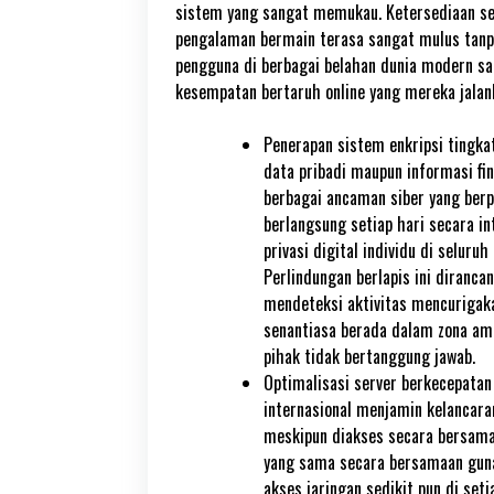
sistem yang sangat memukau. Ketersediaan se
pengalaman bermain terasa sangat mulus tan
pengguna di berbagai belahan dunia modern sa
kesempatan bertaruh online yang mereka jalan
Penerapan sistem enkripsi tingka
data pribadi maupun informasi fin
berbagai ancaman siber yang ber
berlangsung setiap hari secara i
privasi digital individu di selur
Perlindungan berlapis ini diranc
mendeteksi aktivitas mencurigak
senantiasa berada dalam zona ama
pihak tidak bertanggung jawab.
Optimalisasi server berkecepatan
internasional menjamin kelancara
meskipun diakses secara bersama
yang sama secara bersamaan guna
akses jaringan sedikit pun di set