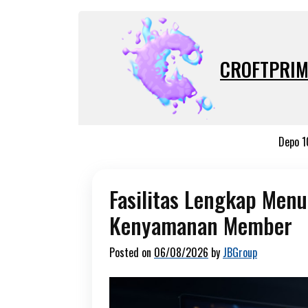
Skip
to
content
CROFTPRIM
Depo 1
Fasilitas Lengkap Men
Kenyamanan Member
Posted on
06/08/2026
by
JBGroup