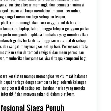
h yang luar biasa besar memungkinkan pemuatan animasi
n sangat responsif tanpa membebani memori peramban,
ng sangat memukau bagi setiap partisipan.
s-platform memungkinkan para anggota untuk beralih
i komputer, laptop, tablet, hingga telepon genggam pintar
pa perlu mengunduh aplikasi tambahan yang memberatkan
kmati grafis berkualitas tinggi secara stabil di setiap
s dan sangat menyenangkan setiap hari. Penyesuaian tata
emastikan seluruh tombol navigasi dan menu permainan
layar, memberikan kenyamanan visual tanpa kompromi bagi
 secara konsisten mampu memangkas waktu muat halaman
ain dapat terjaga dengan sempurna bagi seluruh kalangan
 yang berarti di setiap sesi taruhan harian yang mereka
 interaktif dan menyenangkan di dalam platform.
fesional Siaga Penuh