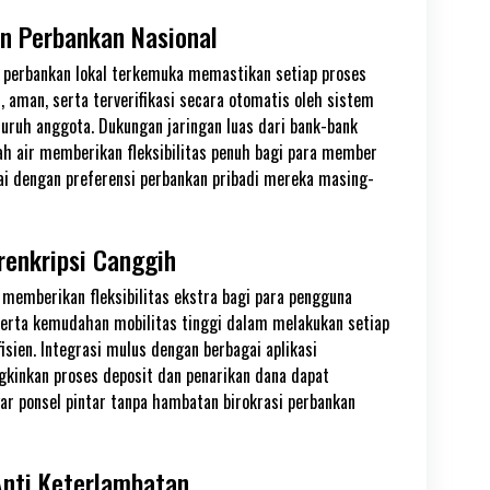
n Perbankan Nasional
i perbankan lokal terkemuka memastikan setiap proses
, aman, serta terverifikasi secara otomatis oleh sistem
luruh anggota. Dukungan jaringan luas dari bank-bank
h air memberikan fleksibilitas penuh bagi para member
uai dengan preferensi perbankan pribadi mereka masing-
renkripsi Canggih
 memberikan fleksibilitas ekstra bagi para pengguna
erta kemudahan mobilitas tinggi dalam melakukan setiap
fisien. Integrasi mulus dengan berbagai aplikasi
kinkan proses deposit dan penarikan dana dapat
ar ponsel pintar tanpa hambatan birokrasi perbankan
Anti Keterlambatan