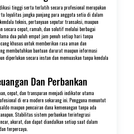
ikasi tinggi serta terlatih secara profesional merupakan
a loyalitas jangka panjang para anggota setia di dalam
kendala teknis, pertanyaan seputar transaksi, maupun
n secara cepat, ramah, dan solutif melalui berbagai
elama dua puluh empat jam penuh setiap hari tanpa
rancang khusus untuk memberikan rasa aman dan
ang membutuhkan bantuan darurat maupun informasi
pun diperlukan secara instan dan memuaskan tanpa kendala
euangan Dan Perbankan
man, cepat, dan transparan menjadi indikator utama
rofesional di era modern sekarang ini. Pengguna menuntut
an saldo maupun pencairan dana kemenangan tanpa ada
napun. Stabilitas sistem perbankan terintegrasi
ncar, akurat, dan dapat diandalkan setiap saat dalam
dan terpercaya.