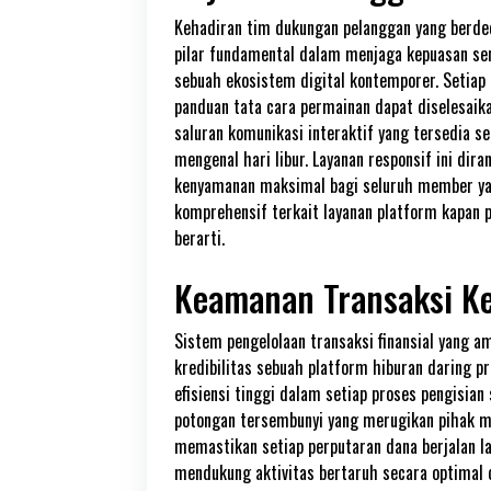
Kehadiran tim dukungan pelanggan yang berded
pilar fundamental dalam menjaga kepuasan sert
sebuah ekosistem digital kontemporer. Setiap 
panduan tata cara permainan dapat diselesaika
saluran komunikasi interaktif yang tersedia s
mengenal hari libur. Layanan responsif ini di
kenyamanan maksimal bagi seluruh member y
komprehensif terkait layanan platform kapan 
berarti.
Keamanan Transaksi K
Sistem pengelolaan transaksi finansial yang a
kredibilitas sebuah platform hiburan daring p
efisiensi tinggi dalam setiap proses pengisi
potongan tersembunyi yang merugikan pihak ma
memastikan setiap perputaran dana berjalan la
mendukung aktivitas bertaruh secara optimal 