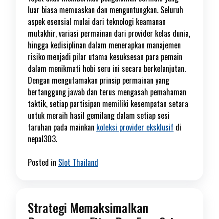
luar biasa memuaskan dan menguntungkan. Seluruh
aspek esensial mulai dari teknologi keamanan
mutakhir, variasi permainan dari provider kelas dunia,
hingga kedisiplinan dalam menerapkan manajemen
risiko menjadi pilar utama kesuksesan para pemain
dalam menikmati hobi seru ini secara berkelanjutan.
Dengan mengutamakan prinsip permainan yang
bertanggung jawab dan terus mengasah pemahaman
taktik, setiap partisipan memiliki kesempatan setara
untuk meraih hasil gemilang dalam setiap sesi
taruhan pada mainkan
koleksi provider eksklusif
di
nepal303.
Posted in
Slot Thailand
Strategi Memaksimalkan