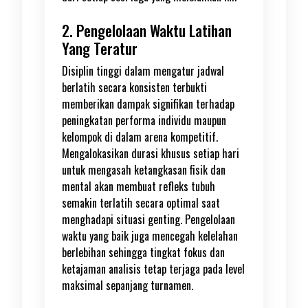
2. Pengelolaan Waktu Latihan
Yang Teratur
Disiplin tinggi dalam mengatur jadwal
berlatih secara konsisten terbukti
memberikan dampak signifikan terhadap
peningkatan performa individu maupun
kelompok di dalam arena kompetitif.
Mengalokasikan durasi khusus setiap hari
untuk mengasah ketangkasan fisik dan
mental akan membuat refleks tubuh
semakin terlatih secara optimal saat
menghadapi situasi genting. Pengelolaan
waktu yang baik juga mencegah kelelahan
berlebihan sehingga tingkat fokus dan
ketajaman analisis tetap terjaga pada level
maksimal sepanjang turnamen.