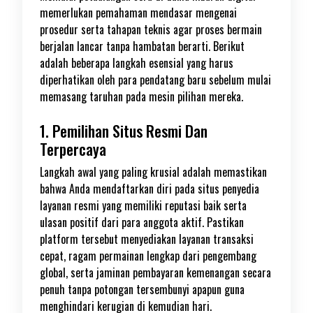
memerlukan pemahaman mendasar mengenai
prosedur serta tahapan teknis agar proses bermain
berjalan lancar tanpa hambatan berarti. Berikut
adalah beberapa langkah esensial yang harus
diperhatikan oleh para pendatang baru sebelum mulai
memasang taruhan pada mesin pilihan mereka.
1. Pemilihan Situs Resmi Dan
Terpercaya
Langkah awal yang paling krusial adalah memastikan
bahwa Anda mendaftarkan diri pada situs penyedia
layanan resmi yang memiliki reputasi baik serta
ulasan positif dari para anggota aktif. Pastikan
platform tersebut menyediakan layanan transaksi
cepat, ragam permainan lengkap dari pengembang
global, serta jaminan pembayaran kemenangan secara
penuh tanpa potongan tersembunyi apapun guna
menghindari kerugian di kemudian hari.