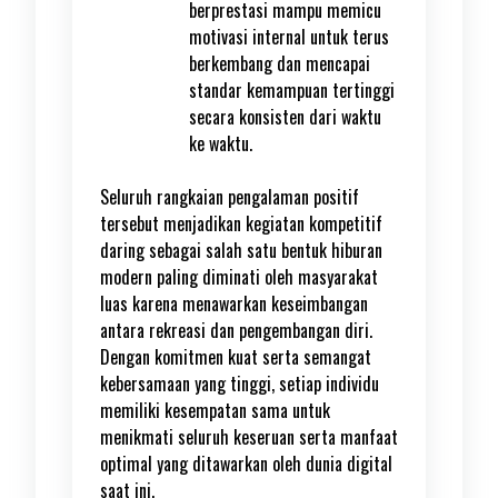
berprestasi mampu memicu
motivasi internal untuk terus
berkembang dan mencapai
standar kemampuan tertinggi
secara konsisten dari waktu
ke waktu.
Seluruh rangkaian pengalaman positif
tersebut menjadikan kegiatan kompetitif
daring sebagai salah satu bentuk hiburan
modern paling diminati oleh masyarakat
luas karena menawarkan keseimbangan
antara rekreasi dan pengembangan diri.
Dengan komitmen kuat serta semangat
kebersamaan yang tinggi, setiap individu
memiliki kesempatan sama untuk
menikmati seluruh keseruan serta manfaat
optimal yang ditawarkan oleh dunia digital
saat ini.