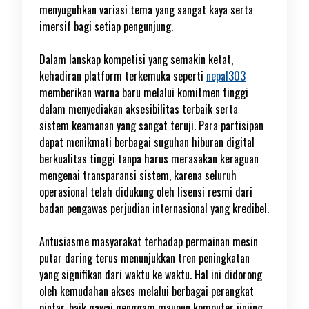
menyuguhkan variasi tema yang sangat kaya serta
imersif bagi setiap pengunjung.
Dalam lanskap kompetisi yang semakin ketat,
kehadiran platform terkemuka seperti
nepal303
memberikan warna baru melalui komitmen tinggi
dalam menyediakan aksesibilitas terbaik serta
sistem keamanan yang sangat teruji. Para partisipan
dapat menikmati berbagai suguhan hiburan digital
berkualitas tinggi tanpa harus merasakan keraguan
mengenai transparansi sistem, karena seluruh
operasional telah didukung oleh lisensi resmi dari
badan pengawas perjudian internasional yang kredibel.
Antusiasme masyarakat terhadap permainan mesin
putar daring terus menunjukkan tren peningkatan
yang signifikan dari waktu ke waktu. Hal ini didorong
oleh kemudahan akses melalui berbagai perangkat
pintar, baik gawai genggam maupun komputer jinjing,