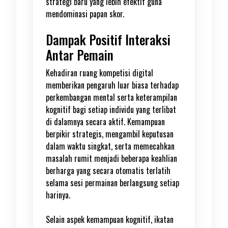
strategi baru yang lebih efektif guna
mendominasi papan skor.
Dampak Positif Interaksi
Antar Pemain
Kehadiran ruang kompetisi digital
memberikan pengaruh luar biasa terhadap
perkembangan mental serta keterampilan
kognitif bagi setiap individu yang terlibat
di dalamnya secara aktif. Kemampuan
berpikir strategis, mengambil keputusan
dalam waktu singkat, serta memecahkan
masalah rumit menjadi beberapa keahlian
berharga yang secara otomatis terlatih
selama sesi permainan berlangsung setiap
harinya.
Selain aspek kemampuan kognitif, ikatan