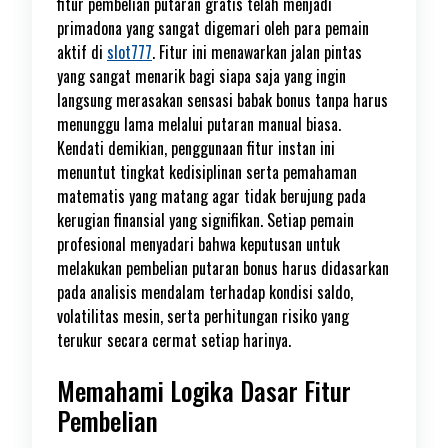
fitur pembelian putaran gratis telah menjadi
primadona yang sangat digemari oleh para pemain
aktif di
slot777
. Fitur ini menawarkan jalan pintas
yang sangat menarik bagi siapa saja yang ingin
langsung merasakan sensasi babak bonus tanpa harus
menunggu lama melalui putaran manual biasa.
Kendati demikian, penggunaan fitur instan ini
menuntut tingkat kedisiplinan serta pemahaman
matematis yang matang agar tidak berujung pada
kerugian finansial yang signifikan. Setiap pemain
profesional menyadari bahwa keputusan untuk
melakukan pembelian putaran bonus harus didasarkan
pada analisis mendalam terhadap kondisi saldo,
volatilitas mesin, serta perhitungan risiko yang
terukur secara cermat setiap harinya.
Memahami Logika Dasar Fitur
Pembelian