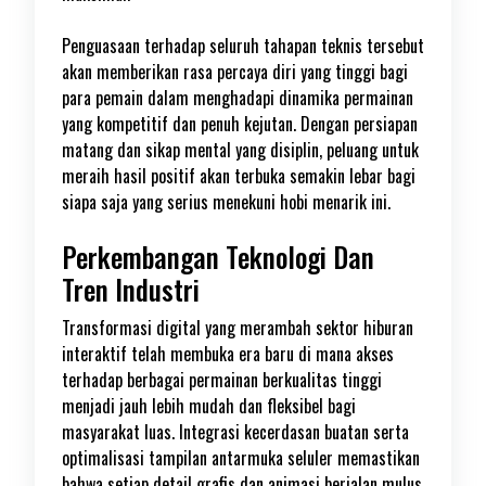
Penguasaan terhadap seluruh tahapan teknis tersebut
akan memberikan rasa percaya diri yang tinggi bagi
para pemain dalam menghadapi dinamika permainan
yang kompetitif dan penuh kejutan. Dengan persiapan
matang dan sikap mental yang disiplin, peluang untuk
meraih hasil positif akan terbuka semakin lebar bagi
siapa saja yang serius menekuni hobi menarik ini.
Perkembangan Teknologi Dan
Tren Industri
Transformasi digital yang merambah sektor hiburan
interaktif telah membuka era baru di mana akses
terhadap berbagai permainan berkualitas tinggi
menjadi jauh lebih mudah dan fleksibel bagi
masyarakat luas. Integrasi kecerdasan buatan serta
optimalisasi tampilan antarmuka seluler memastikan
bahwa setiap detail grafis dan animasi berjalan mulus