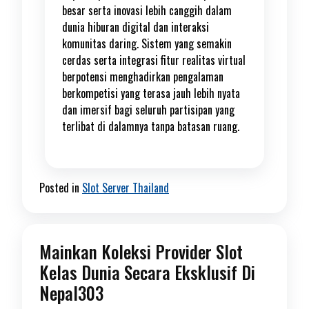
besar serta inovasi lebih canggih dalam
dunia hiburan digital dan interaksi
komunitas daring. Sistem yang semakin
cerdas serta integrasi fitur realitas virtual
berpotensi menghadirkan pengalaman
berkompetisi yang terasa jauh lebih nyata
dan imersif bagi seluruh partisipan yang
terlibat di dalamnya tanpa batasan ruang.
Posted in
Slot Server Thailand
Mainkan Koleksi Provider Slot
Kelas Dunia Secara Eksklusif Di
Nepal303