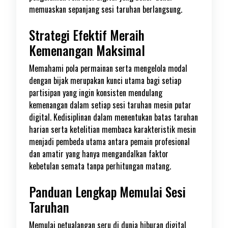
memuaskan sepanjang sesi taruhan berlangsung.
Strategi Efektif Meraih
Kemenangan Maksimal
Memahami pola permainan serta mengelola modal
dengan bijak merupakan kunci utama bagi setiap
partisipan yang ingin konsisten mendulang
kemenangan dalam setiap sesi taruhan mesin putar
digital. Kedisiplinan dalam menentukan batas taruhan
harian serta ketelitian membaca karakteristik mesin
menjadi pembeda utama antara pemain profesional
dan amatir yang hanya mengandalkan faktor
kebetulan semata tanpa perhitungan matang.
Panduan Lengkap Memulai Sesi
Taruhan
Memulai petualangan seru di dunia hiburan digital